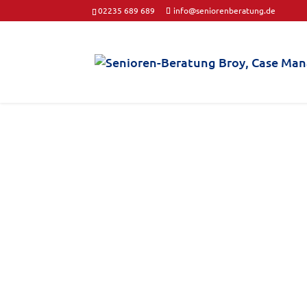
02235 689 689
info@seniorenberatung.de
Im Jahr 1998 wurde die Senioren­be
Versorgungs­alter