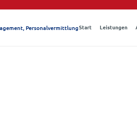
Start
Leistungen
ratung gegründet.
20 Jahr
nativen
Trägeru